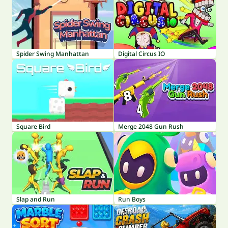
Spider Swing Manhattan
Digital Circus IO
Square Bird
Merge 2048 Gun Rush
Slap and Run
Run Boys