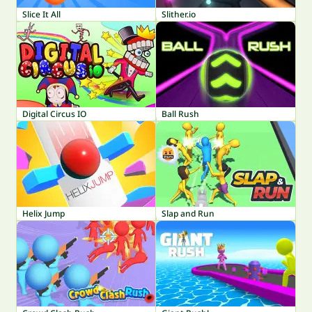
Slice It All
Slither.io
Digital Circus IO
Ball Rush
Helix Jump
Slap and Run