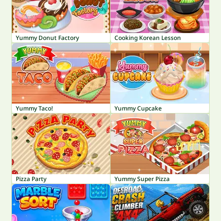
Yummy Donut Factory
Cooking Korean Lesson
Yummy Taco!
Yummy Cupcake
Pizza Party
Yummy Super Pizza