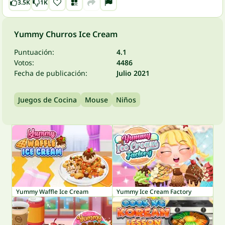
3.5K
1K
Yummy Churros Ice Cream
Puntuación:
4.1
Votos:
4486
Fecha de publicación:
Julio 2021
Juegos de Cocina
Mouse
Niños
Yummy Waffle Ice Cream
Yummy Ice Cream Factory