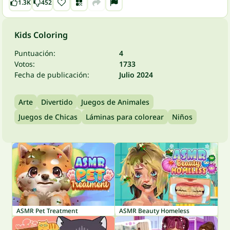
1.3K
452
Kids Coloring
Puntuación:
4
Votos:
1733
Fecha de publicación:
Julio 2024
Arte
Divertido
Juegos de Animales
Juegos de Chicas
Láminas para colorear
Niños
ASMR Pet Treatment
ASMR Beauty Homeless