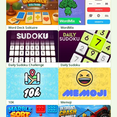
Word Deck Solitaire
WordMix
Daily Sudoku Challenge
Daily Sudoku
10K
Memoji