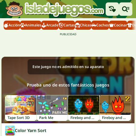
Acción
Animales
Arcade
Cartas
Chicas
Coches
Cocinar
D
Este juego no es admitido en su aparato
Prueba uno de estos fantásticos juegos
Tape Sort 3D
Park Me
Fireboy and Watergirl 1: Forest Temple
Fireboy and Watergirl 2: Light Temple
Color Yarn Sort