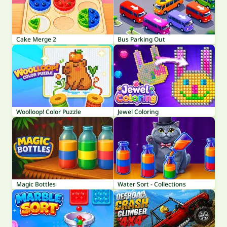
Cake Merge 2
Bus Parking Out
Woolloop! Color Puzzle
Jewel Coloring
Magic Bottles
Water Sort - Collections