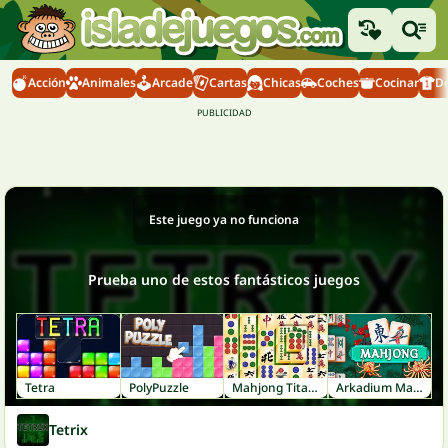
Acción
Animales
Arcade
Cartas
Chicas
Coches
Cocinar
D
Este juego ya no funciona
Prueba uno de estos fantásticos juegos
Tetra
PolyPuzzle
Mahjong Titans
Arkadium Mahjong
Tetrix