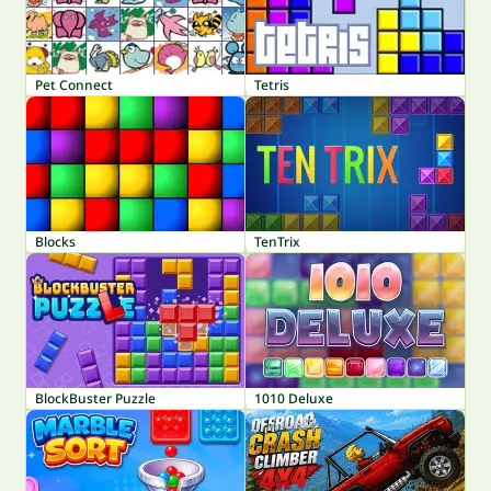
Pet Connect
Tetris
Blocks
TenTrix
BlockBuster Puzzle
1010 Deluxe