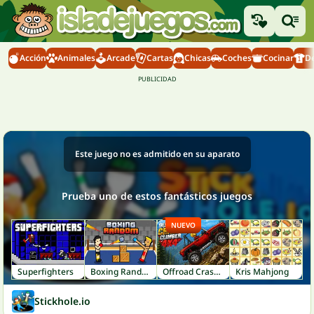
Acción
Animales
Arcade
Cartas
Chicas
Coches
Cocinar
D
Este juego no es admitido en su aparato
Prueba uno de estos fantásticos juegos
NUEVO
Superfighters
Boxing Random
Offroad Crash Climber 4X4
Kris Mahjong
Stickhole.io