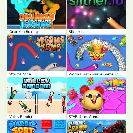
Drunken Boxing
Slither.io
Worms Zone
Worm Hunt - Snake Game IO Zone
Volley Random
STAR: Stars Arena