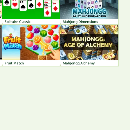
Solitaire Classic
Mahjong Dimensions
Fruit Match
MahJongg Alchemy