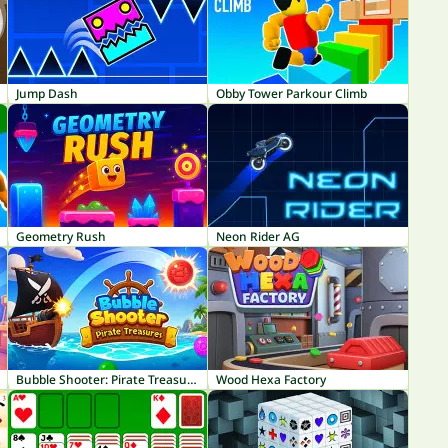
Jump Dash
Obby Tower Parkour Climb
Geometry Rush
Neon Rider AG
Bubble Shooter: Pirate Treasures
Wood Hexa Factory