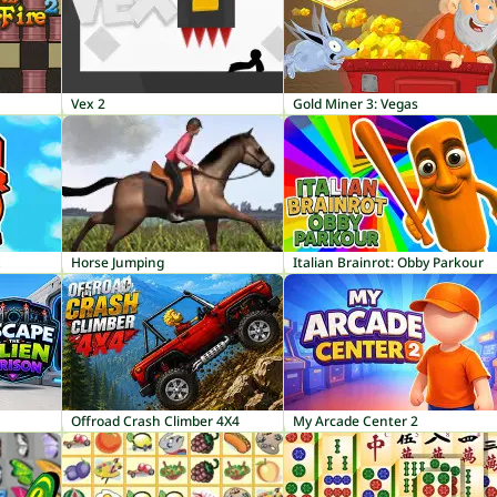
Vex 2
Gold Miner 3: Vegas
x
Horse Jumping
Italian Brainrot: Obby Parkour
Offroad Crash Climber 4X4
My Arcade Center 2