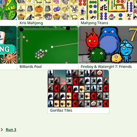
Kris Mahjong
Mahjong Titans
Billiards Pool
Fireboy & Watergirl 7: Friends
Gorillaz Tiles
Run 3