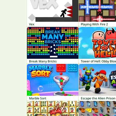
Vex
Playing With Fire 2
Break Many Bricks
Tower of Hell: Obby Blo
Marble Sort
Escape the Alien Prison