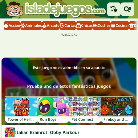
Acción
Animales
Arcade
Cartas
Chicas
Coches
Cocinar
D
Este juego no es admitido en su aparato
Prueba uno de estos fantásticos juegos
Tower of Hell: Obby Blox
Run Boys
Pet Connect
Fireboy and Watergirl 5: Elements
Italian Brainrot: Obby Parkour