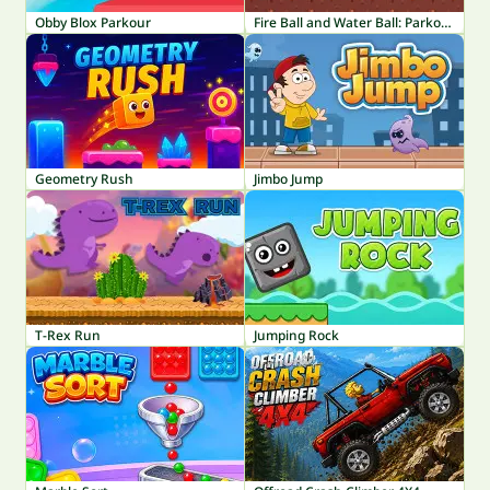
Obby Blox Parkour
Fire Ball and Water Ball: Parkour Love Balls
Geometry Rush
Jimbo Jump
T-Rex Run
Jumping Rock