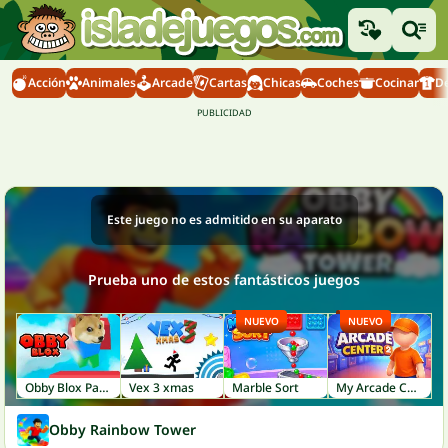
Acción
Animales
Arcade
Cartas
Chicas
Coches
Cocinar
D
Este juego no es admitido en su aparato
Prueba uno de estos fantásticos juegos
NUEVO
NUEVO
Obby Blox Parkour
Vex 3 xmas
Marble Sort
My Arcade Center 2
Obby Rainbow Tower