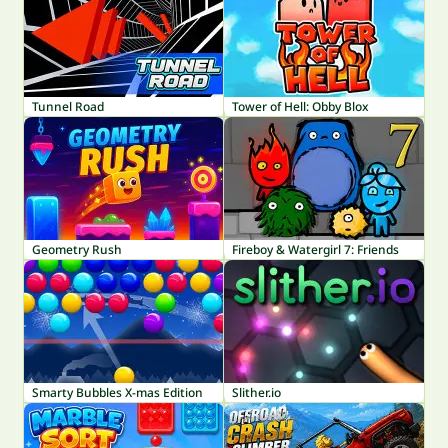
Tunnel Road
Tower of Hell: Obby Blox
Geometry Rush
Fireboy & Watergirl 7: Friends
Smarty Bubbles X-mas Edition
Slither.io