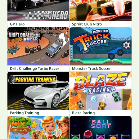
GP Hero
Sprint Club Nitro
Drift Challenge Turbo Racer
Monster Truck Soccer
Parking Training
Blaze Racing