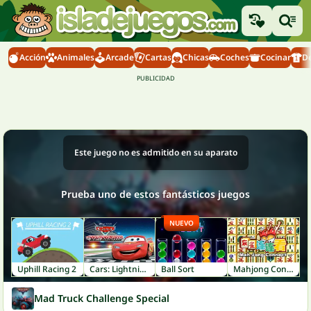
Acción
Animales
Arcade
Cartas
Chicas
Coches
Cocinar
D
Este juego no es admitido en su aparato
Prueba uno de estos fantásticos juegos
NUEVO
Uphill Racing 2
Cars: Lightning Speed
Ball Sort
Mahjong Connect
Mad Truck Challenge Special