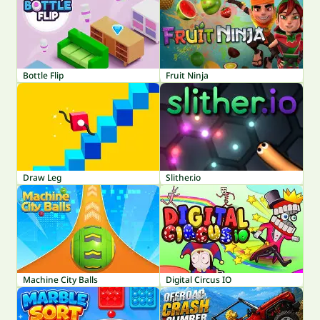
Bottle Flip
Fruit Ninja
Draw Leg
Slither.io
Machine City Balls
Digital Circus IO