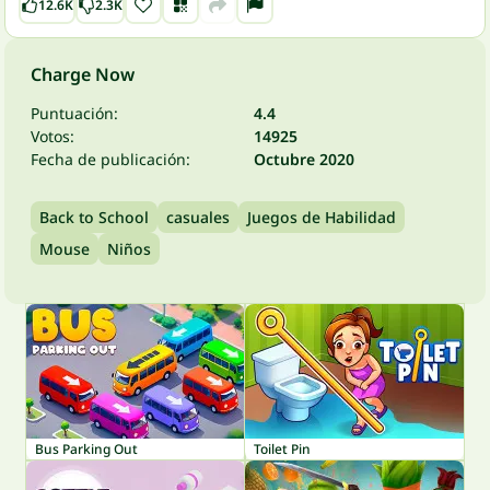
12.6K
2.3K
Charge Now
Puntuación:
4.4
Votos:
14925
Fecha de publicación:
Octubre 2020
Back to School
casuales
Juegos de Habilidad
Mouse
Niños
Bus Parking Out
Toilet Pin