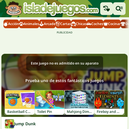
Acción
Animales
Arcade
Cartas
Chicas
Coches
Cocinar
D
Este juego no es admitido en su aparato
Prueba uno de estos fantásticos juegos
Basketball Challenge
Toilet Pin
Mahjong Dimensions
Fireboy and Watergirl 5: Elements
Jump Dunk