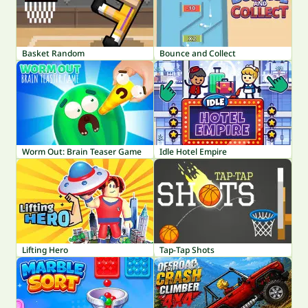
Basket Random
Bounce and Collect
Worm Out: Brain Teaser Game
Idle Hotel Empire
Lifting Hero
Tap-Tap Shots