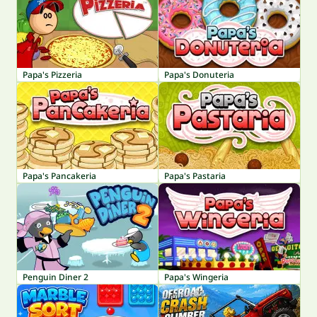
Papa's Pizzeria
Papa's Donuteria
Papa's Pancakeria
Papa's Pastaria
Penguin Diner 2
Papa's Wingeria