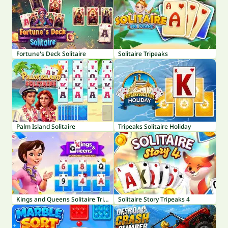
Fortune's Deck Solitaire
Solitaire Tripeaks
Palm Island Solitaire
Tripeaks Solitaire Holiday
Kings and Queens Solitaire TriPeaks
Solitaire Story Tripeaks 4