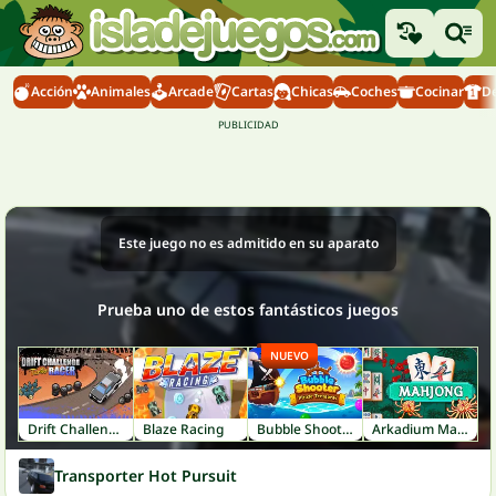
Acción
Animales
Arcade
Cartas
Chicas
Coches
Cocinar
D
Este juego no es admitido en su aparato
Prueba uno de estos fantásticos juegos
NUEVO
Drift Challenge Turbo Racer
Blaze Racing
Bubble Shooter: Pirate Treasures
Arkadium Mahjong
Transporter Hot Pursuit