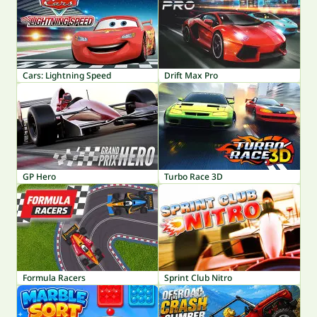
Cars: Lightning Speed
Drift Max Pro
GP Hero
Turbo Race 3D
Formula Racers
Sprint Club Nitro