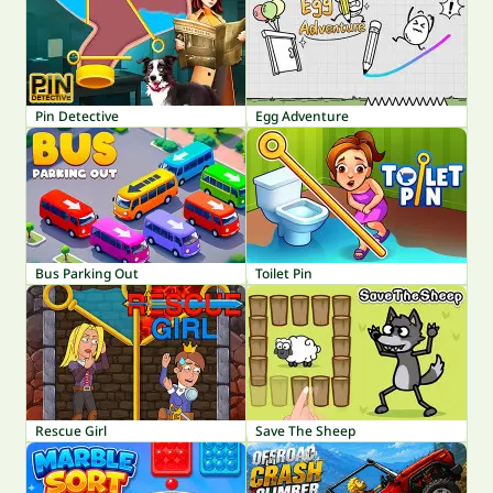
Pin Detective
Egg Adventure
Bus Parking Out
Toilet Pin
Rescue Girl
Save The Sheep