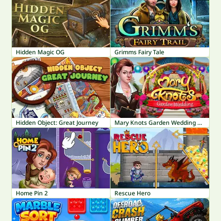
Hidden Magic OG
Grimms Fairy Tale
Hidden Object: Great Journey
Mary Knots Garden Wedding Hidden Object
Home Pin 2
Rescue Hero