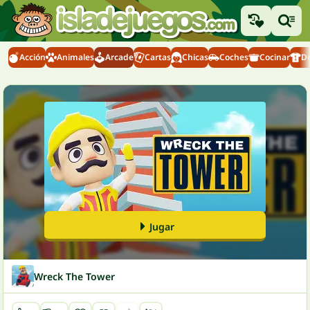
Acción
Animales
Arcade
Cartas
Chicas
Coches
Cocinar
D
Jugar
Wreck The Tower