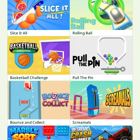
Slice It All
Rolling Ball
Basketball Challenge
Pull The Pin
Bounce and Collect
Screamals