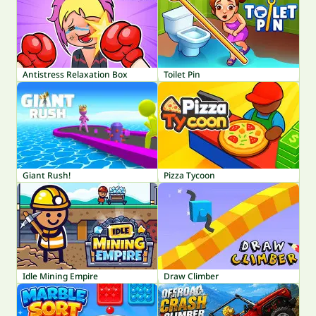
Antistress Relaxation Box
Toilet Pin
Giant Rush!
Pizza Tycoon
Idle Mining Empire
Draw Climber