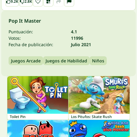
9.2K
2.8K
Pop It Master
Puntuación:
4.1
Votos:
11996
Fecha de publicación:
Julio 2021
Juegos Arcade
Juegos de Habilidad
Niños
Toilet Pin
Los Pitufos: Skate Rush