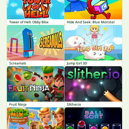
Tower of Hell: Obby Blox
Hide And Seek: Blue Monster
Screamals
Jump Girl 3D
Fruit Ninja
Slither.io