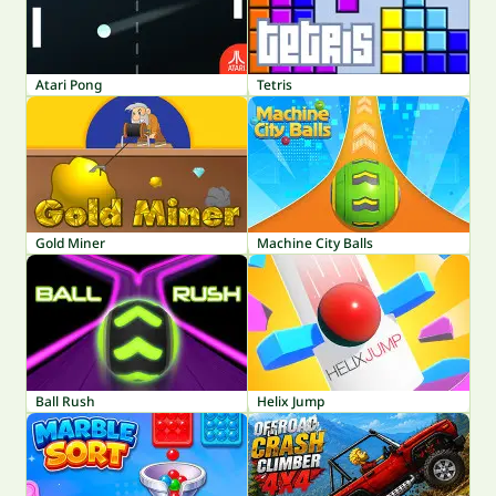
Atari Pong
Tetris
Gold Miner
Machine City Balls
Ball Rush
Helix Jump