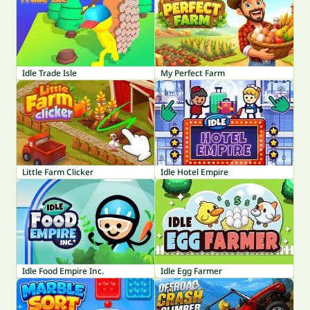
Idle Trade Isle
My Perfect Farm
Little Farm Clicker
Idle Hotel Empire
Idle Food Empire Inc.
Idle Egg Farmer