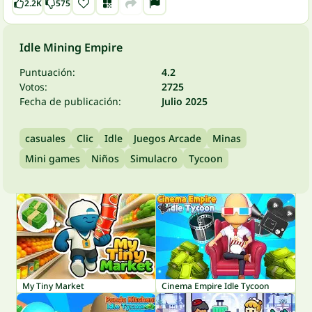
2.2K
575
Idle Mining Empire
Puntuación:
4.2
Votos:
2725
Fecha de publicación:
Julio 2025
casuales
Clic
Idle
Juegos Arcade
Minas
Mini games
Niños
Simulacro
Tycoon
My Tiny Market
Cinema Empire Idle Tycoon