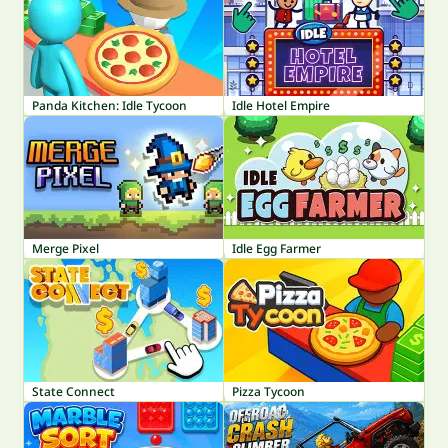
Panda Kitchen: Idle Tycoon
Idle Hotel Empire
Merge Pixel
Idle Egg Farmer
State Connect
Pizza Tycoon