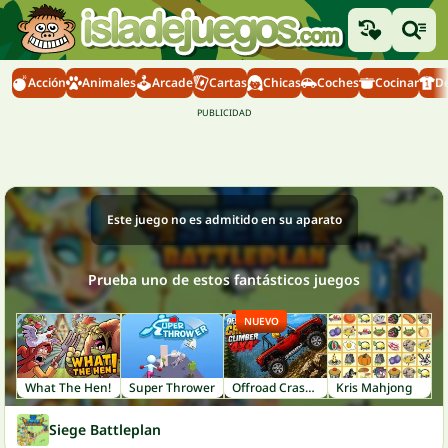
Acción
Animales
Arcade
Cartas
Chicas
Coches
Cocinar
D
Este juego no es admitido en su aparato
Prueba uno de estos fantásticos juegos
NUEVO
What The Hen!
Super Thrower
Offroad Crash Climber 4X4
Kris Mahjong
Siege Battleplan