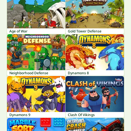
Age of War
Gold Tower Defense
Neighborhood Defense
Dynamons 8
Dynamons 9
Clash Of Vikings