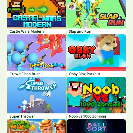
Castle Wars Modern
Slap and Run
Crowd Clash Rush
Obby Blox Parkour
Super Thrower
Noob vs 1000 Zombies!