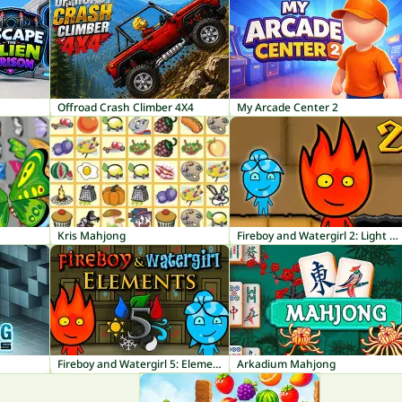
Offroad Crash Climber 4X4
My Arcade Center 2
Kris Mahjong
Fireboy and Watergirl 2: Light Temple
Fireboy and Watergirl 5: Elements
Arkadium Mahjong