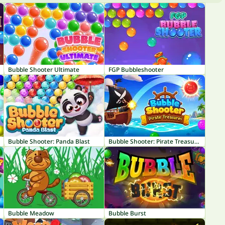
Bubble Shooter Ultimate
FGP Bubbleshooter
Bubble Shooter: Panda Blast
Bubble Shooter: Pirate Treasures
Bubble Meadow
Bubble Burst