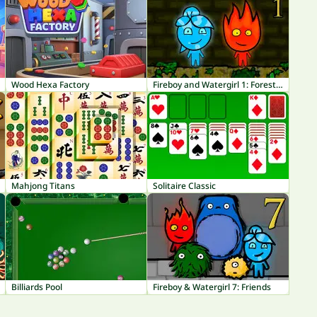
Wood Hexa Factory
Fireboy and Watergirl 1: Forest Temple
Mahjong Titans
Solitaire Classic
Billiards Pool
Fireboy & Watergirl 7: Friends