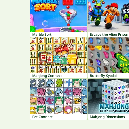
Marble Sort
Escape the Alien Prison
Mahjong Connect
Butterfly Kyodai
Pet Connect
Mahjong Dimensions