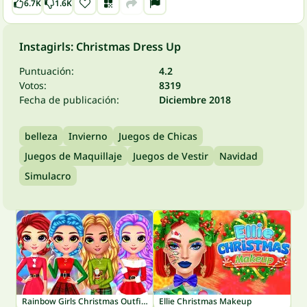
6.7K
1.6K
Instagirls: Christmas Dress Up
Puntuación:
4.2
Votos:
8319
Fecha de publicación:
Diciembre 2018
belleza
Invierno
Juegos de Chicas
Juegos de Maquillaje
Juegos de Vestir
Navidad
Simulacro
Rainbow Girls Christmas Outfits
Ellie Christmas Makeup