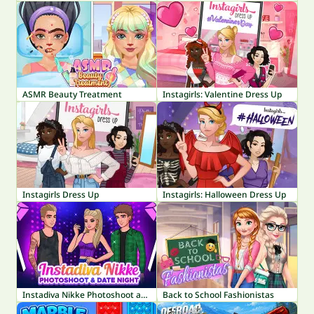
ASMR Beauty Treatment
Instagirls: Valentine Dress Up
Instagirls Dress Up
Instagirls: Halloween Dress Up
Instadiva Nikke Photoshoot and Date Night
Back to School Fashionistas