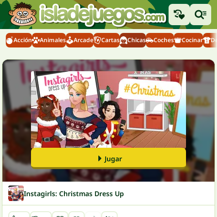
Acción
Animales
Arcade
Cartas
Chicas
Coches
Cocinar
D
Jugar
Instagirls: Christmas Dress Up