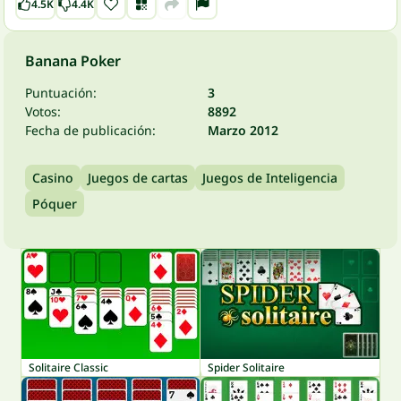
4.5K
4.4K
Banana Poker
Puntuación:
3
Votos:
8892
Fecha de publicación:
Marzo 2012
Casino
Juegos de cartas
Juegos de Inteligencia
Póquer
Solitaire Classic
Spider Solitaire