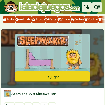
Acción
Animales
Arcade
Cartas
Chicas
Coches
Cocinar
D
Jugar
Adam and Eve: Sleepwalker