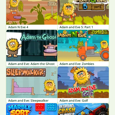
Adam N Eve 4
Adam and Eve 5: Part 1
Adam and Eve: Adam the Ghost
Adam and Eve: Zombies
Adam and Eve: Sleepwalker
Adam and Eve: Golf