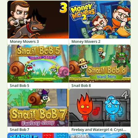
Money Movers 3
Money Movers 2
Snail Bob 5
Snail Bob 8
Snail Bob 7
Fireboy and Watergirl 4: Crystal Temple