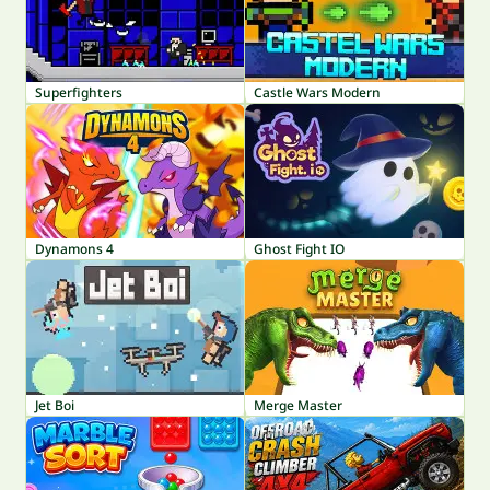
Superfighters
Castle Wars Modern
Dynamons 4
Ghost Fight IO
Jet Boi
Merge Master