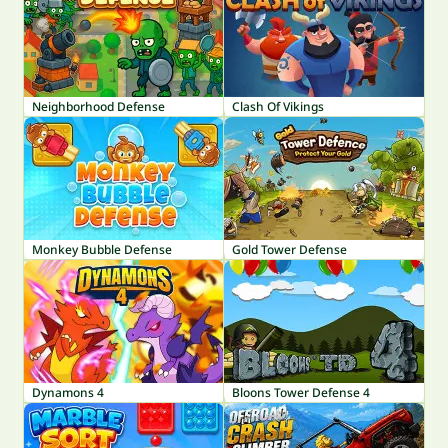
Neighborhood Defense
Clash Of Vikings
Monkey Bubble Defense
Gold Tower Defense
Dynamons 4
Bloons Tower Defense 4