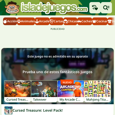
Acción
Animales
Arcade
Cartas
Chicas
Coches
Cocinar
D
Este juego no es admitido en su aparato
Prueba uno de estos fantásticos juegos
NUEVO
Cursed Treasure
Takeover
My Arcade Center 2
Mahjong Titans
Cursed Treasure: Level Pack!