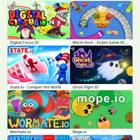
Digital Circus IO
Worm Hunt - Snake Game IO Zone
State.io - Conquer the World
Ghost Fight IO
Wormate.io
Mope.io