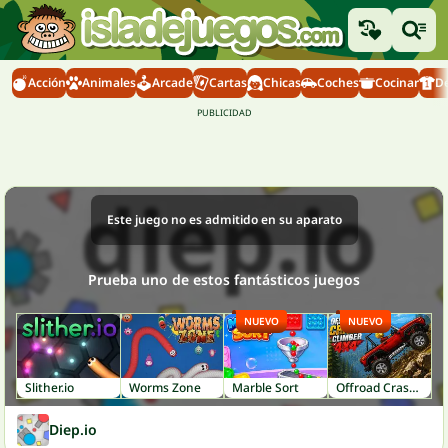
Acción
Animales
Arcade
Cartas
Chicas
Coches
Cocinar
D
Este juego no es admitido en su aparato
Prueba uno de estos fantásticos juegos
NUEVO
NUEVO
Slither.io
Worms Zone
Marble Sort
Offroad Crash Climber 4X4
Diep.io