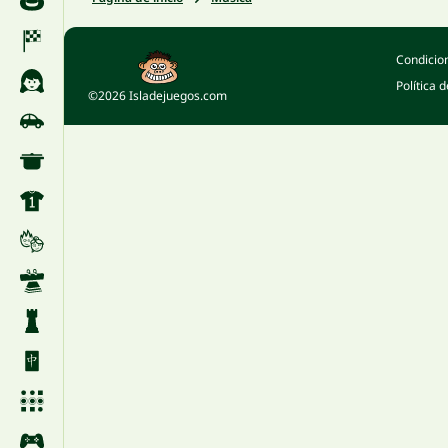
Condicio
Política 
©2026 Isladejuegos.com