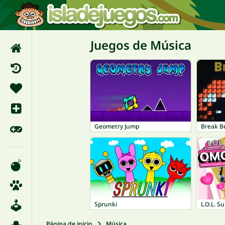
Juegos de Música
Geometry Jump
Break B
Sprunki
Página de inicio
Música