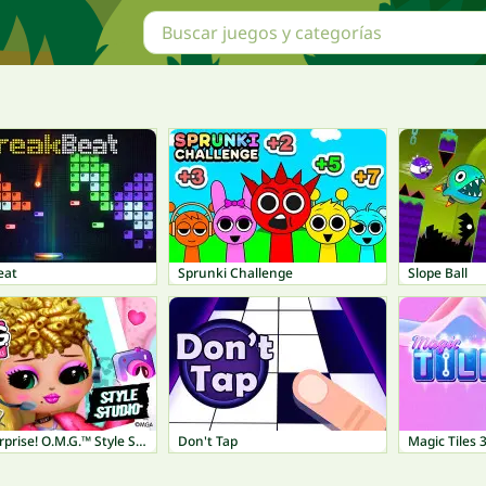
eat
Sprunki Challenge
Slope Ball
L.O.L. Surprise! O.M.G.™ Style Studio
Don't Tap
Magic Tiles 