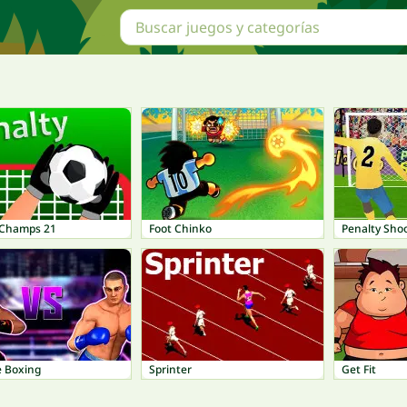
 Champs 21
Foot Chinko
Penalty Shoo
e Boxing
Sprinter
Get Fit