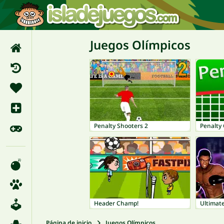
Juegos Olímpicos
Penalty Shooters 2
Penalty
Header Champ!
Ultimat
Página de inicio
Juegos Olímpicos