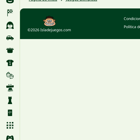
Condicio
Política 
©2026 Isladejuegos.com