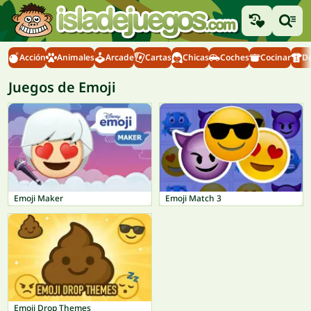
Acción
Animales
Arcade
Cartas
Chicas
Coches
Cocinar
D
Juegos de Emoji
Emoji Maker
Emoji Match 3
Emoji Drop Themes