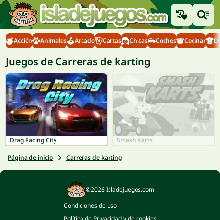
Acción
Animales
Arcade
Cartas
Chicas
Coches
Cocinar
D
Juegos de Carreras de karting
Drag Racing City
Smash Karts
Página de inicio
Carreras de karting
©2026 Isladejuegos.com
Condiciones de uso
Política de Privacidad y de cookies