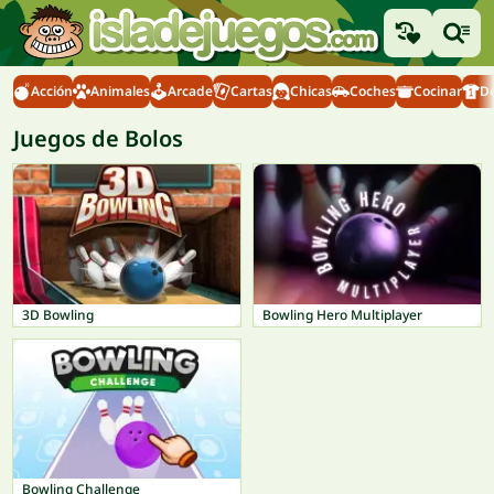
Acción
Animales
Arcade
Cartas
Chicas
Coches
Cocinar
D
Juegos de Bolos
3D Bowling
Bowling Hero Multiplayer
Bowling Challenge