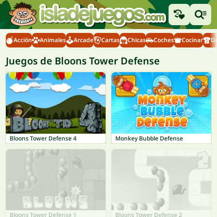
Acción
Animales
Arcade
Cartas
Chicas
Coches
Cocinar
D
Juegos de Bloons Tower Defense
Bloons Tower Defense 4
Monkey Bubble Defense
Bloons Tower Defense 1
Bloons Tower Defense 2